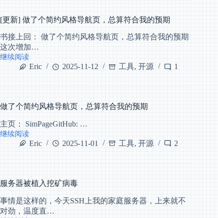
配
置
[更新] 做了个简约风格导航页，总算符合我的预期
书接上回： 做了个简约风格导航页，总算符合我的预期
这次增加…
继续阅读
[更
Eric
2025-11-12
工具
,
开源
1
新]
做
了
个
做了个简约风格导航页，总算符合我的预期
简
约
主页： SimPageGitHub: …
风
继续阅读
格
做
Eric
2025-11-01
工具
,
开源
2
导
了
航
个
页，
简
总
约
算
服务器被植入挖矿病毒
风
符
格
合
事情是这样的，今天SSH上我的家庭服务器，上来就不
导
我
对劲，温度直…
航