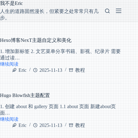
跳
我不是Eric
过
人生的道路固然漫长，但紧要之处常常只有几
内
步。
容
Hexo博客NexT主题自定义和美化
1. 增加新标签 2. 文艺菜单分享书籍、影视、纪录片 需要
通过读…
继续阅读
Hexo
Eric
2025-11-13
教程
博
客
NexT
主
题
Hugo Blowfish主题配置
自
1. 创建 about 和 gallery 页面 1.1 about 页面 新建about页
定
义
面…
和
继续阅读
Hugo
美
Eric
2025-11-13
教程
Blowfish
化
主
题