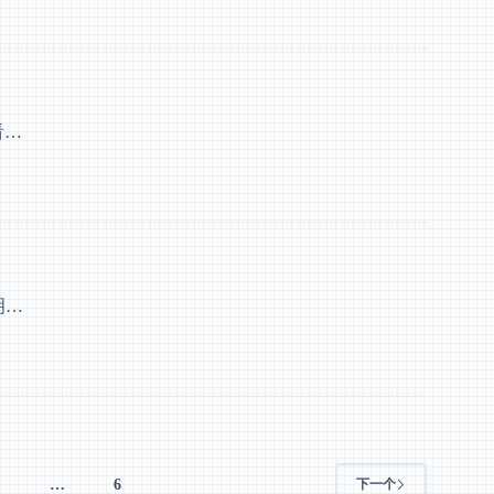
看…
明…
4
…
6
下一个