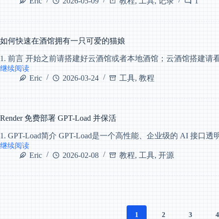
Eric
2026-05-09
教程
,
工具
,
记录
1
南
部
署
Gogs
属
于
如何快速在酒馆拥有一只可爱的猫娘
你
1. 前言 开始之前请搭建好云酒馆或者本地酒馆；云酒馆搭建请
自
己
继续阅读
如
的
Eric
2026-03-24
工具
,
教程
何
Git
快
服
速
务
在
Render 免费部署 GPT-Load 并保活
酒
馆
1. GPT-Load简介 GPT-Load是一个高性能、企业级的 AI 接口透
拥
继续阅读
有
Render
Eric
2026-02-08
教程
,
工具
,
开源
一
免
只
费
可
部
爱
署
的
GPT-
猫
Load
并
娘
1
2
3