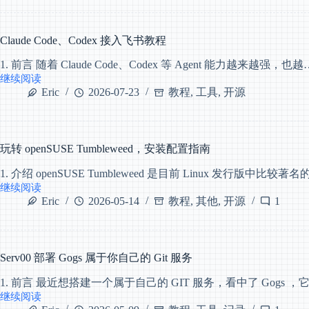
做
人
了
个
Claude Code、Codex 接入飞书教程
简
约
1. 前言 随着 Claude Code、Codex 等 Agent 能力越来越强，也越
风
继续阅读
格
Claude
Eric
2026-07-23
教程
,
工具
,
开源
导
Code、
航
Codex
页，
接
总
入
算
飞
玩转 openSUSE Tumbleweed，安装配置指南
符
书
合
1. 介绍 openSUSE Tumbleweed 是目前 Linux 发行版中比较著名
教
我
程
继续阅读
玩
的
Eric
2026-05-14
教程
,
其他
,
开源
1
转
预
openSUSE
期
Tumbleweed，
安
装
Serv00 部署 Gogs 属于你自己的 Git 服务
配
1. 前言 最近想搭建一个属于自己的 GIT 服务，看中了 Gogs ，
置
继续阅读
指
Serv00