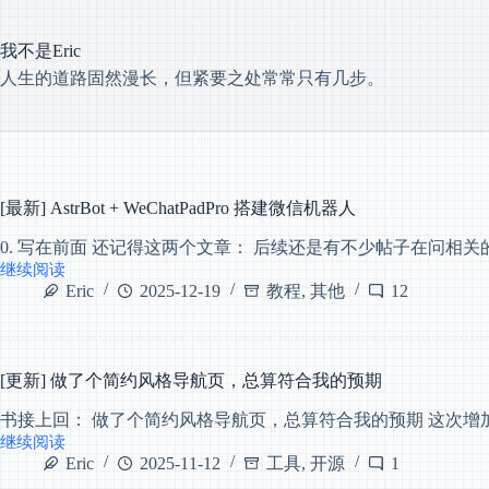
跳
过
我不是Eric
内
容
人生的道路固然漫长，但紧要之处常常只有几步。
[最新] AstrBot + WeChatPadPro 搭建微信机器人
0. 写在前面 还记得这两个文章： 后续还是有不少帖子在问相关
继续阅读
[最
Eric
2025-12-19
教程
,
其他
12
新]
AstrBot
+
WeChatPadPro
搭
[更新] 做了个简约风格导航页，总算符合我的预期
建
微
书接上回： 做了个简约风格导航页，总算符合我的预期 这次增
信
继续阅读
[更
机
Eric
2025-11-12
工具
,
开源
1
新]
器