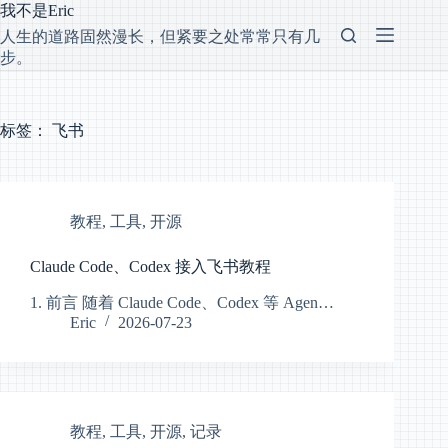
跳
我不是Eric
过
人生的道路固然漫长，但紧要之处常常只有几
内
步。
容
标签：
飞书
教程
,
工具
,
开源
Claude Code、Codex 接入飞书教程
1. 前言 随着 Claude Code、Codex 等 Agen…
Eric
2026-07-23
教程
,
工具
,
开源
,
记录